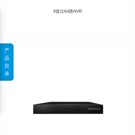
8盘位64路NVR
产
品
目
录